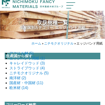
取扱樹種一覧
生産国別カテゴリー: エッジバンド用紙
ホーム
»
ニチモクオリジナル
»
エッジバンド用紙
アフリカ材
(5)
生産国から探す
エッジバンド用紙
(1)
キャレイドウッド
(3)
ストライプウッド
(4)
ニチモクオリジナル
(5)
南洋材
(2)
国産材・中国材
(11)
欧米材
(14)
フリーワード検索