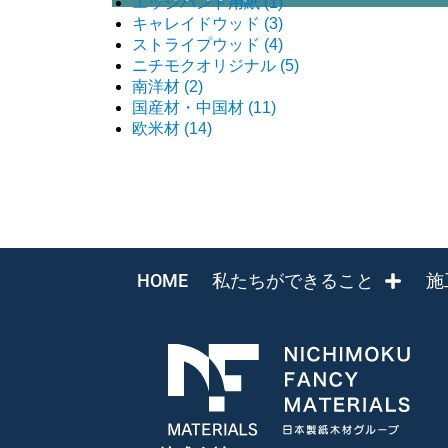
エッジバンド用紙
(1)
キャレイドウッド
(3)
ストライプウッド
(4)
ニチモクオリジナル
(5)
南洋材
(2)
国産材・中国材
(11)
欧米材
(14)
HOME
私たちができること
施