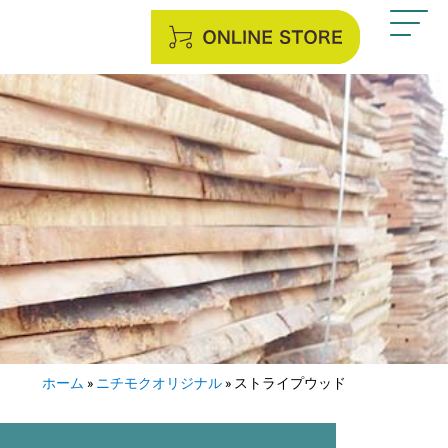
ホーム
»
ニチモクオリジナル
»
ストライプウッド