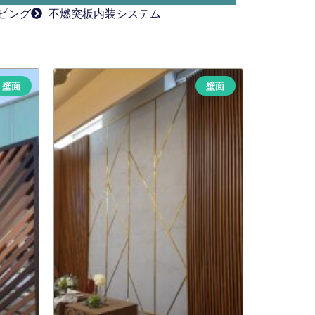
ピング
不燃突板内装システム
壁面
壁面