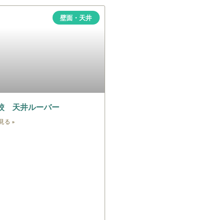
壁面・天井
校 天井ルーバー
見る »