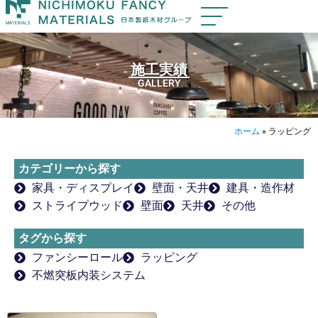
施工実績
GALLERY
ホーム
»
ラッピング
カテゴリーから探す
家具・ディスプレイ
壁面・天井
建具・造作材
ストライプウッド
壁面
天井
その他
タグから探す
ファンシーロール
ラッピング
不燃突板内装システム