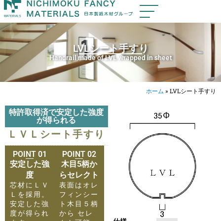
LVLシート手すり
Handrail made of LVL wrapped in sheet
ホーム
»
LVLシート手すり
特許取得済で安定した強度
が得られる
ＬＶＬシート手すり
POINT 01
POINT 02
安定した強
木目5柄か
度
らセレクト
芯材にＬＶ
表面はオレ
Ｌを採用。
フィンシー
安定した強
ト木目５柄
度が得られ
から セレ