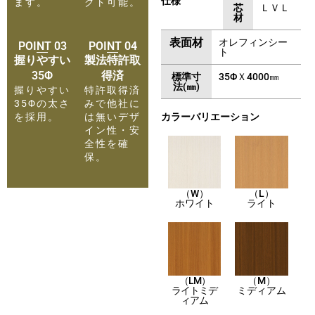
仕様
ます。
クト可能。
芯
ＬＶＬ
材
表面材
オレフィンシー
POINT 03
POINT 04
ト
握りやすい
製法特許取
35Φ
得済
標準寸
35ΦＸ4000㎜
法(㎜)
握りやすい
特許取得済
35Φの太さ
みで他社に
を採用。
は無いデザ
カラーバリエーション
イン性・安
全性を確
保。
（W）
（L）
ホワイト
ライト
（LM）
（M）
ライトミデ
ミディアム
ィアム