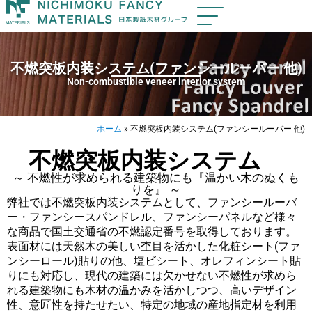
不燃突板内装システム(ファンシールーバー 他)
Non-combustible veneer interior system
ホーム
»
不燃突板内装システム(ファンシールーバー 他)
不燃突板内装システム
～ 不燃性が求められる建築物にも『温かい木のぬくも
りを』 ～
弊社では不燃突板内装システムとして、ファンシールーバ
ー・ファンシースパンドレル、ファンシーパネルなど様々
な商品で国土交通省の不燃認定番号を取得しております。
表面材には天然木の美しい杢目を活かした化粧シート(ファ
ンシーロール)貼りの他、塩ビシート、オレフィンシート貼
りにも対応し、現代の建築には欠かせない不燃性が求めら
れる建築物にも木材の温かみを活かしつつ、高いデザイン
性、意匠性を持たせたい、特定の地域の産地指定材を利用