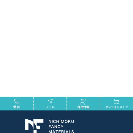
リブ付パネル オレフィンシート貼り
『ribONE』
【非不燃商品】リブ付パネル オレフィンシート貼
りの詳細はこちら
Click Here
電話
メール
採用情報
オンラインストア