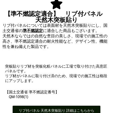
【準不燃認定適合】 リブ付パネル
天然木突板貼り
リブ付パネルについては表面材を天然木突板貼りにし、国
土交通省の
準不燃認定
に適合した
商品もございます。
天然木ならではの自然な杢目の美しさ、現場での施工性の
高さ、準不燃認定適合の耐火性能など、デザイン性、機能
性を兼ね備えた製品です。
突板貼りリブ材を突板化粧パネルに工場で取り付けた高意匠
パネルです。
リブ材がパネルに取り付け済のため、現場での施工性は格段
にアップします。
【国土交通省 準不燃認定番号】
QM-1098(1)
リブ付パネル 天然木突板貼り 詳細はこちらから