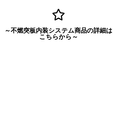
～不燃突板内装システム商品の詳細は
こちらから～
【不燃認定】ファンシーパネル
フラットパネル・うづくり調パネル・Vカット加
工の詳細はこちら
Click Here