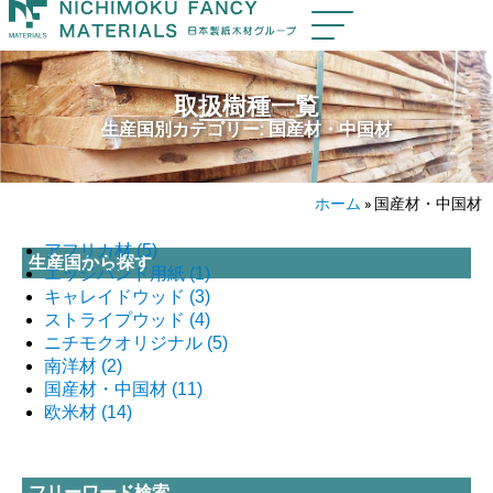
取扱樹種一覧
生産国別カテゴリー: 国産材・中国材
ホーム
»
国産材・中国材
アフリカ材
(5)
生産国から探す
エッジバンド用紙
(1)
キャレイドウッド
(3)
ストライプウッド
(4)
ニチモクオリジナル
(5)
南洋材
(2)
国産材・中国材
(11)
欧米材
(14)
フリーワード検索