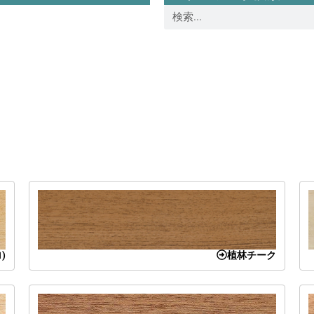
)
植林チーク