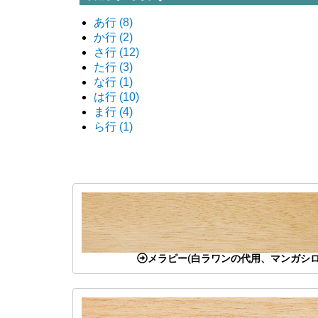
あ行
(8)
か行
(2)
さ行
(12)
た行
(3)
な行
(1)
は行
(10)
ま行
(4)
ら行
(1)
メラピー(白ラワンの代用、マンガシロ