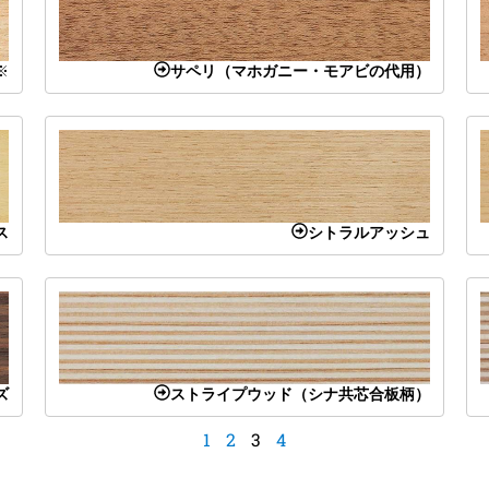
※
サペリ（マホガニー・モアビの代用）
ス
シトラルアッシュ
ズ
ストライプウッド（シナ共芯合板柄）
1
2
3
4