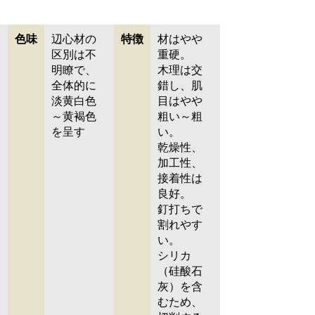
色味
辺心材の
特徴
材はやや
区別は不
重硬。
明瞭で、
木理は交
全体的に
錯し、肌
淡黄白色
目はやや
～黄褐色
粗い～粗
を呈す
い。
乾燥性、
加工性、
接着性は
良好。
釘打ちで
割れやす
い。
シリカ
（硅酸石
灰）を含
むため、