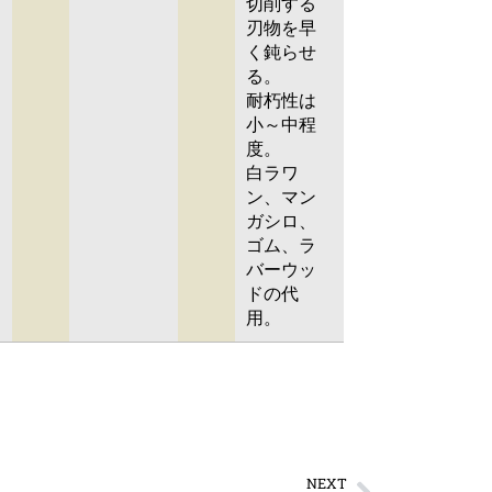
切削する
刃物を早
く鈍らせ
る。
耐朽性は
小～中程
度。
白ラワ
ン、マン
ガシロ、
ゴム、ラ
バーウッ
ドの代
用。
NEXT