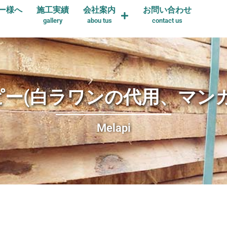
ー様へ
施工実績
会社案内
お問い合わせ
gallery
abou tus
contact us
ピー(白ラワンの代用、マンガ
Melapi