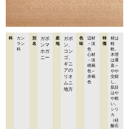
科
カン
別
ガボ
産
ガボ
色
辺材
特
材は
ラン
名
地
味
－淡
徴
軽
ンマ
ン、
科
色
軟。
ホガ
コン
心材
木理
ニー
ゴ、
－淡
は通
ギニ
桃褐
直～
アの
色～
やや
リオ
赤褐
交錯
色
し、
ムニ
肌目
地方
はや
や粗
い。
シリ
カ
（硅
酸石