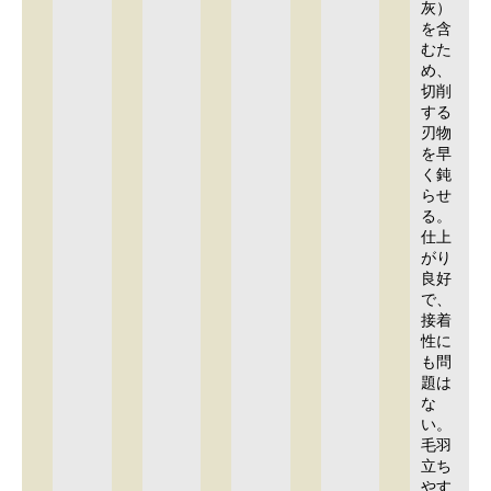
灰）
を含
むた
め、
切削
する
刃物
を早
く鈍
らせ
る。
仕上
がり
良好
で、
接着
性に
も問
題は
な
い。
毛羽
立ち
やす