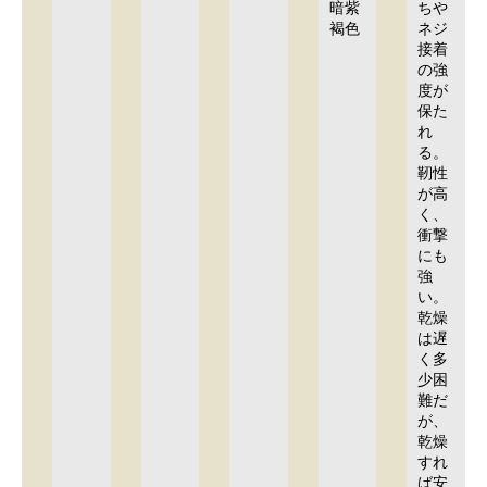
暗紫
ちや
褐色
ネジ
接着
の強
度が
保た
れ
る。
靭性
が高
く、
衝撃
にも
強
い。
乾燥
は遅
く多
少困
難だ
が、
乾燥
すれ
ば安