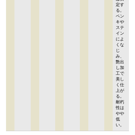
定す
る。
ペン
キや
ステ
イン
によ
くな
じ
み、
艶出
し加
工で
美し
く仕
上が
る。
耐朽
性は
やや
低
い。