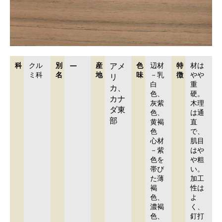
科
クル
別
ー
産
アメ
色
辺材
特
材は
ミ科
名
地
味
－乳
徴
やや
リ
白
重
カ、
色、
硬。
カナ
灰紫
木理
ダ東
色、
は通
部
黄褐
直
色
で、
心材
肌目
－紫
はや
色を
や粗
帯び
い。
た薄
加工
褐
性は
色、
よ
濃褐
く、
色、
釘打