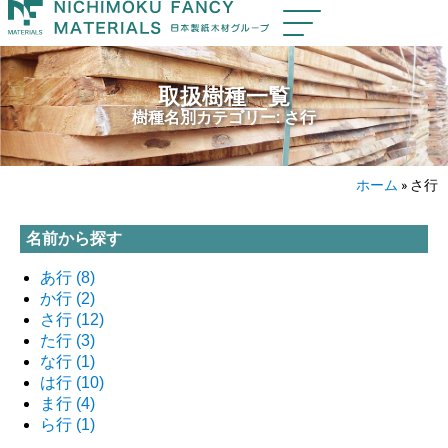
取扱樹種一覧
樹種名別カテゴリー: さ行
ホーム
»
さ行
名前から探す
あ行
(8)
か行
(2)
さ行
(12)
た行
(3)
な行
(1)
は行
(10)
ま行
(4)
ら行
(1)