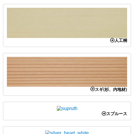
人工桐
スギ(杉、内地材)
スプルース