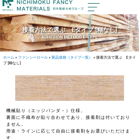
接着方法で選ぶ Eタイプ [糊なし]
ADHESION METHOD E-TYPE
ホーム
»
ファンシーロール
»
製品規格（タイプ一覧）
»
接着方法で選ぶ Eタイ
プ [糊なし]
機械貼り（エッジバンダ－）仕様。
裏面に不織布が貼り合わせてあり、接着剤は付いており
ません。
用途・ラインに応じて自由に接着剤をお選びいただけま
す。