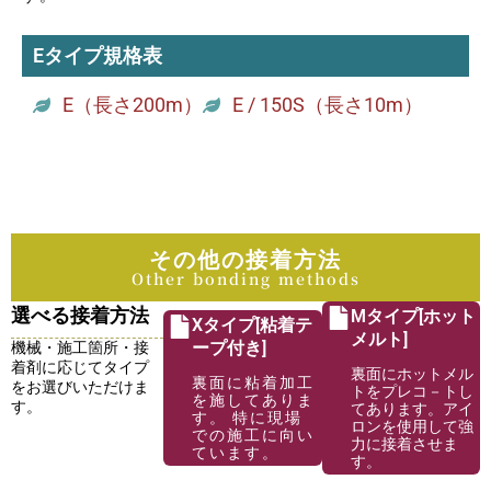
Eタイプ規格表
E（長さ200m）
E / 150S（長さ10m）
その他の接着方法
Other bonding methods
選べる接着方法
Mタイプ[ホット
Xタイプ[粘着テ
メルト]
ープ付き]
機械・施工箇所・接
着剤に応じてタイプ
裏面にホットメル
裏面に粘着加工
をお選びいただけま
トをプレコ－トし
を施してありま
す。
てあります。アイ
す。 特に現場
ロンを使用して強
での施工に向い
力に接着させま
ています。
す。