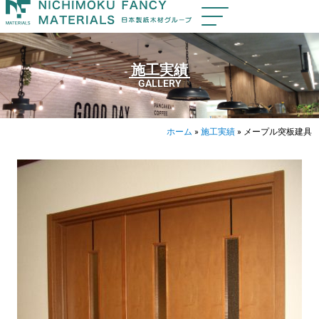
施工実績
GALLERY
ホーム
»
施工実績
»
メープル突板建具