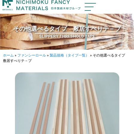
その他選べるタイプ 敷居すべりテ－プ
SLIPPERY THRESHOLD TAPE
ホーム
»
ファンシーロール
»
製品規格（タイプ一覧）
»
その他選べるタイプ
敷居すべりテ－プ