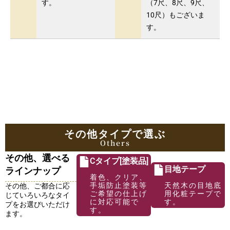
す。
（7尺、8尺、9尺、
10尺）もございま
す。
その他タイプで選ぶ
Others
その他、選べる
Cタイプ[塗装品]
目地テープ
ラインナップ
着色、クリア、
手垢防止塗装等
天然木の目地底
その他、ご都合に応
ご希望の仕上げ
用化粧テープで
じていろいろなタイ
に対応可能で
す。
プをお選びいただけ
す。
ます。