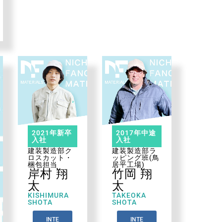
2021年新卒
2017年中途
入社
入社
建装製造部ク
建装製造部ラ
ロスカット・
ッピング班(鳥
梱包担当
居平工場)
岸村 翔
竹岡 翔
太
太
KISHIMURA
TAKEOKA
SHOTA
SHOTA
INTE
INTE