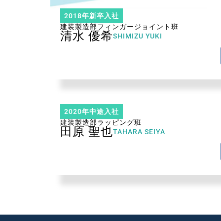
2018年新卒入社
建装製造部フィンガージョイント班
清水 優希
SHIMIZU YUKI
2020年中途入社
建装製造部ラッピング班
田原 聖也
TAHARA SEIYA