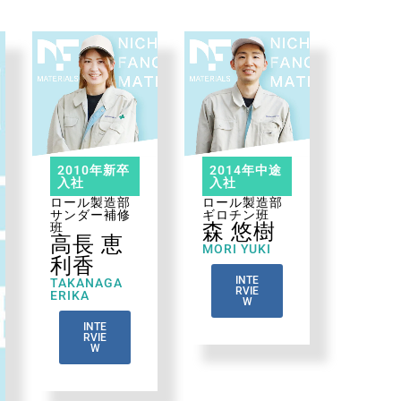
2010年新卒
2014年中途
入社
入社
ロール製造部
ロール製造部
サンダー補修
ギロチン班
森 悠樹
班
高長 恵
MORI YUKI
利香
INTE
TAKANAGA
RVIE
ERIKA
W
INTE
RVIE
W