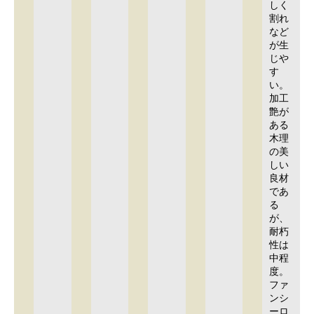
しく
割れ
など
が生
じや
す
い。
加工
艶が
ある
木理
の美
しい
良材
であ
る
が、
耐朽
性は
中程
度。
ファ
ンシ
ーロ