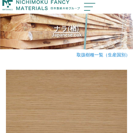
ナラ(楢)
Japanese oak
取扱樹種一覧（生産国別）