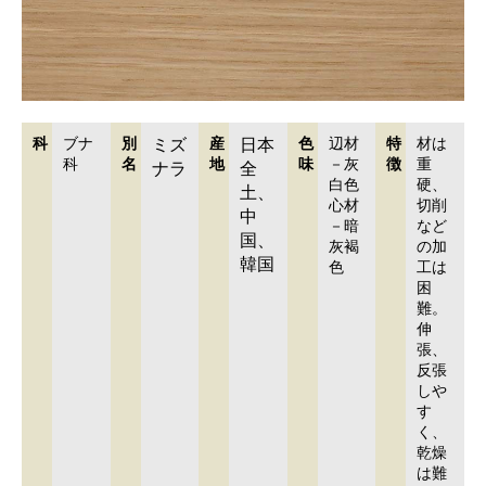
科
ブナ
別
ミズ
産
日本
色
辺材
特
材は
科
名
地
味
－灰
徴
重
ナラ
全
白色
硬、
土、
心材
切削
中
－暗
など
国、
灰褐
の加
韓国
色
工は
困
難。
伸
張、
反張
しや
す
く、
乾燥
は難