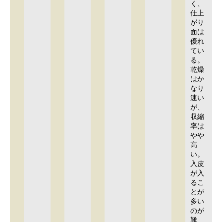
く、
仕上
がり
面は
優れ
てい
る。
乾燥
はか
なり
速い
が、
収縮
率は
やや
高
い。
入皮
が入
るこ
とが
多い
のが
難