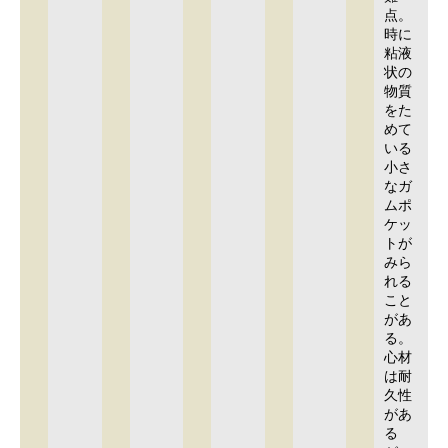
点。
時に
粘液
状の
物質
をた
めて
いる
小さ
なガ
ムポ
ケッ
トが
みら
れる
こと
があ
る。
心材
は耐
久性
があ
る