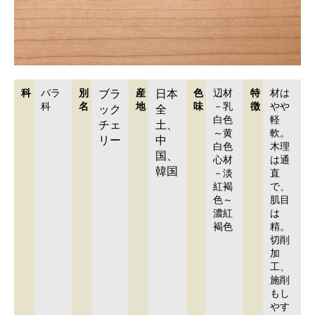
科
バラ
別
ブラ
産
日本
色
辺材
特
材は
科
名
地
味
－乳
徴
やや
ック
全
白色
軽
チェ
土、
～黄
軟。
リー
中
白色
木理
国、
心材
は通
韓国
－淡
直
紅褐
で、
色～
肌目
濃紅
は
褐色
精。
切削
加
工、
施削
もし
やす