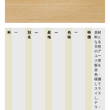
科
ー
別
ー
産
ー
色
ー
特
原材
名
地
味
徴
料と
なる
天然
のア
ユー
ス突
板を
染
色・
積層
して
スラ
イス
し、
ナ
ラ・