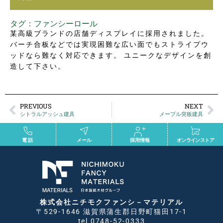
タグ：
ファンシーロール
某高級ブランドの店舗ディスプレイに採用されました。
バーチ合板などでは実現困難な広い面でもストライプウ
ッドなら難なく対応できます。 ユニークなデザインを創
造して下さい。
PREVIOUS
NEXT
シトラルアッシュ建具
メープル突板建具
電話
メール
採用情報
オンラインストア
株式会社ニチモクファンシ－マテリアル
〒529-1646 滋賀県蒲生郡日野町猫田17-1
tel 0748-52-0333