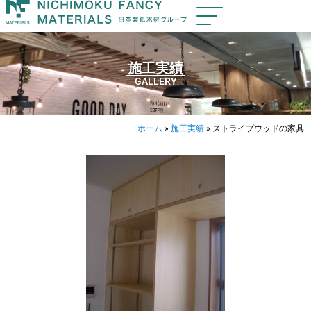
施工実績
GALLERY
ホーム
»
施工実績
»
ストライプウッドの家具